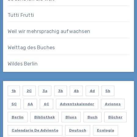
Tutti Frutti
Weil wir mehrsprachig aufwachsen
Welttag des Buches
Wildes Berlin
1b
2C
3a
3b
4b
4d
5b
5C
6A
6C
Adventskalender
Aviones
Berlin
Bibliothek
Blues
Buch
Bücher
Calendario De Adviento
Deutsch
Ecología