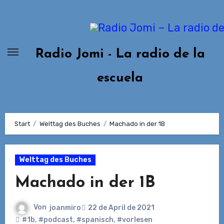
Zum
Inhalt
springen
Radio Jomi - La radio de la
escuela
Start
Welttag des Buches
Machado in der 1B
Welttag des Buches
Machado in der 1B
Von
joanmiro
22 de April de 2021
#1b
,
#podcast
,
#spanisch
,
#vorlesen