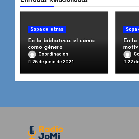
Entradas Relacionadas
Sopa de letras
Sopa 
En la biblioteca: el cómic
En la
como género
motiva
Coordinacion
Co
25 de junio de 2021
22 de