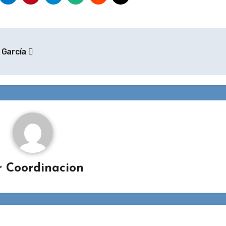
a García
r
Coordinacion