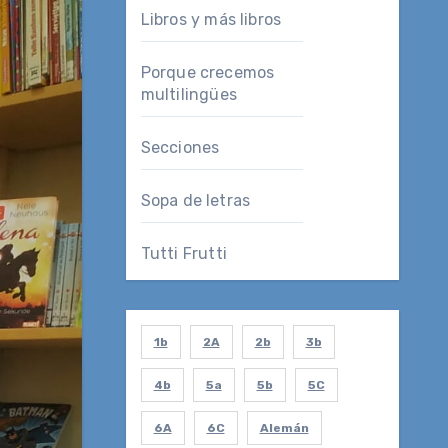
Libros y más libros
Porque crecemos
multilingües
Secciones
Sopa de letras
Tutti Frutti
1b
2A
2b
3b
4b
5a
5b
5C
6A
6C
Alemán