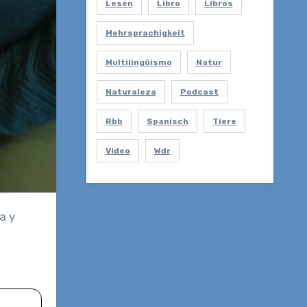
Lesen
Libro
Libros
Mehrsprachigkeit
Multilingüismo
Natur
Naturaleza
Podcast
Rbb
Spanisch
Tiere
Video
Wdr