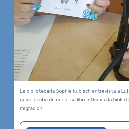
La bibliotecaria Sophie Kubisch entrevista a Luján Cordaro, quien da el proyecto extraescolar de Acuarela y
quien acaba de donar su libro «Oso» a la bibliot
migración.