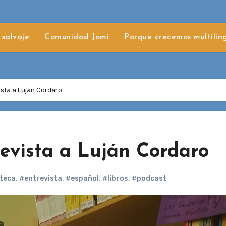
 salvaje
Comunidad Jomi
Porque crecemos multilin
vista a Luján Cordaro
revista a Luján Cordaro
oteca
,
#entrevista
,
#español
,
#libros
,
#podcast