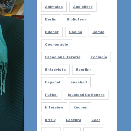
Animales
Audiolibro
Berlin
Biblioteca
Bücher
Cocina
Comic
Cosmoradio
Creación Literaria
Ecología
Entrevista
Escribir
Español
Fussball
Futbol
Igualdad De Genero
Interview
Kochen
Kritik
Lectura
Leer