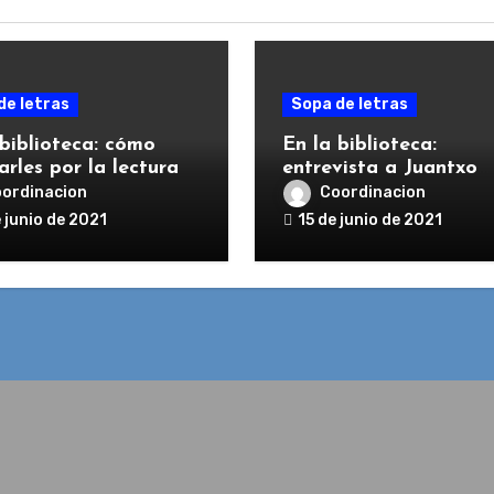
de letras
Sopa de letras
 biblioteca: cómo
En la biblioteca:
rles por la lectura
entrevista a Juantxo
Escudero
ordinacion
Coordinacion
 junio de 2021
15 de junio de 2021