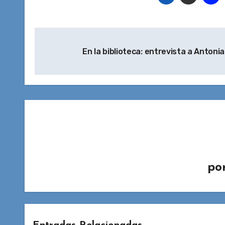
Navegación
En la biblioteca: entrevista a Antoni
de
entradas
po