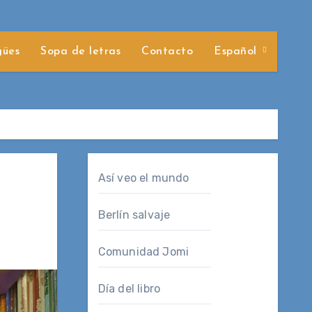
gües
Sopa de letras
Contacto
Español
Así veo el mundo
Berlín salvaje
Comunidad Jomi
Día del libro