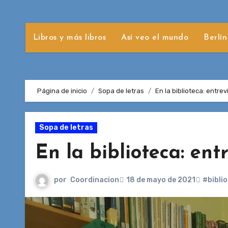
Libros y más libros
Así veo el mundo
Berlín
Página de inicio
Sopa de letras
En la biblioteca: entre
Sopa de letras
En la biblioteca: ent
por
Coordinacion
18 de mayo de 2021
#bibli